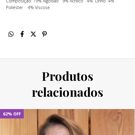
Composição: 79% Algodão 9% Acrílico 4% Linho 4%
Poliéster 4% Viscose.
Produtos
relacionados
62
%
OFF