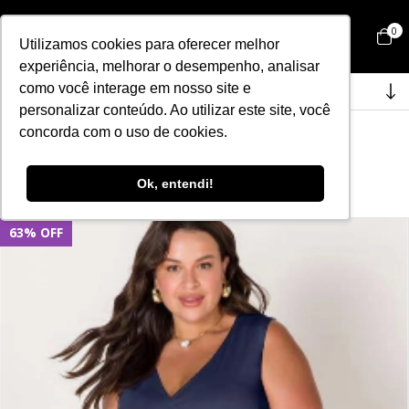
0
Utilizamos cookies para oferecer melhor
experiência, melhorar o desempenho, analisar
como você interage em nosso site e
Filtrar
personalizar conteúdo. Ao utilizar este site, você
concorda com o uso de cookies.
Início
>
OUTLET
>
VESTIDOS
VESTIDOS
Ok, entendi!
63
%
OFF