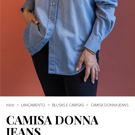
Início
>
LANÇAMENTO
>
BLUSAS E CAMISAS
>
CAMISA DONNA JEANS
CAMISA DONNA
JEANS