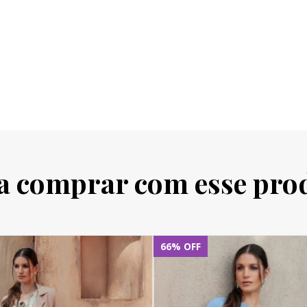
a comprar com esse pro
66
%
OFF