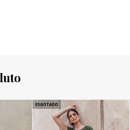
duto
ESGOTADO