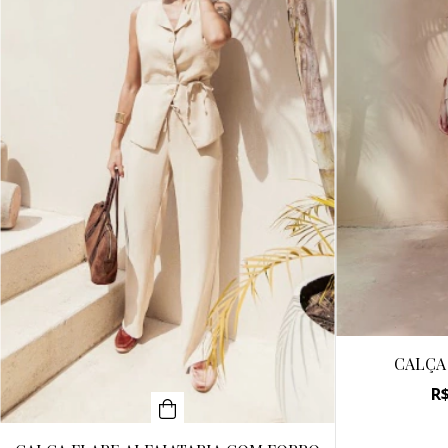
CALÇA
R