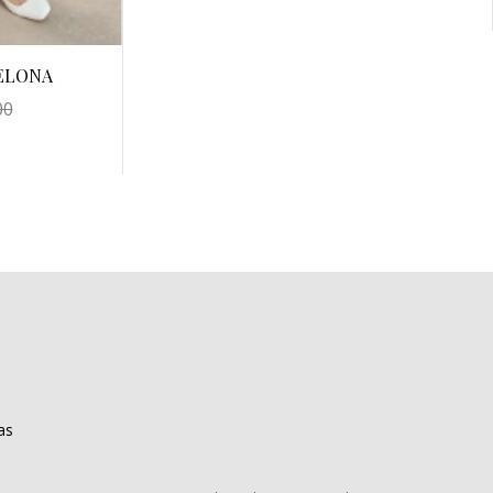
ELONA
00
as