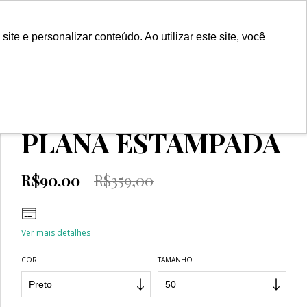
0
e e personalizar conteúdo. Ao utilizar este site, você
Início
>
OUTLET
>
CALÇAS
>
CALÇA VISCOSE PLANA ESTAMPADA
CALÇA VISCOSE
PLANA ESTAMPADA
R$90,00
R$359,00
Ver mais detalhes
COR
TAMANHO