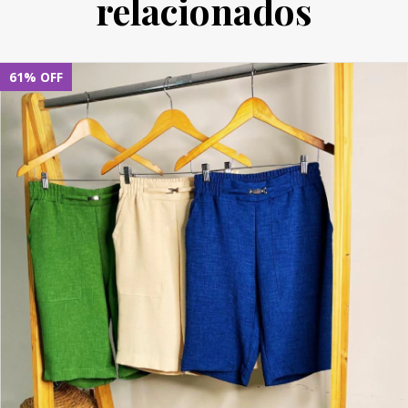
relacionados
61
%
OFF