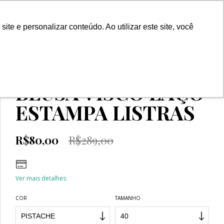
0
e e personalizar conteúdo. Ao utilizar este site, você
Início
>
OUTLET
>
BLUSAS
>
BLUSA VISCO LAÇO ESTAMPA
LISTRAS
BLUSA VISCO LAÇO
ESTAMPA LISTRAS
R$80,00
R$289,00
Ver mais detalhes
COR
TAMANHO