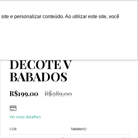
0
e e personalizar conteúdo. Ao utilizar este site, você
Início
>
SALE
>
BLUSAS
>
BLUSA CECILIA DECOTE V BABADOS
BLUSA CECILIA
DECOTE V
BABADOS
R$199,00
R$289,00
Ver mais detalhes
COR
TAMANHO