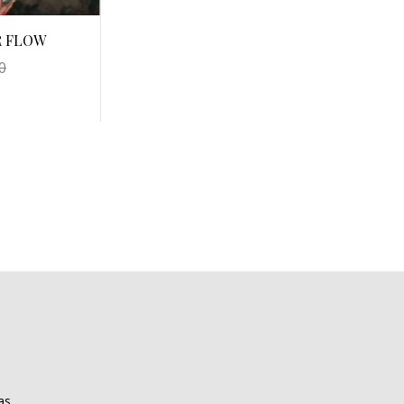
R FLOW
0
as