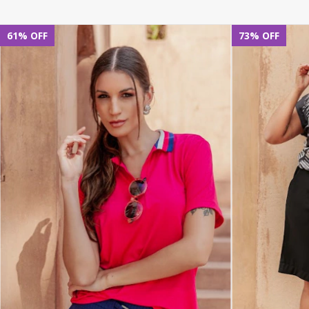
61
%
OFF
73
%
OFF