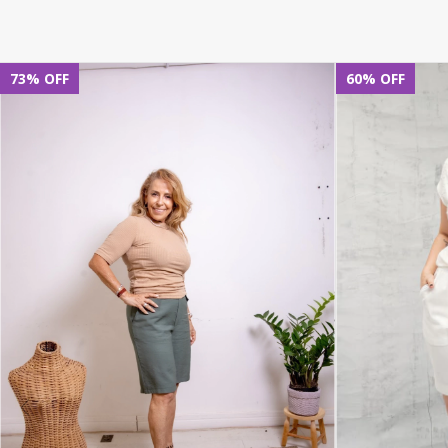
73
%
OFF
60
%
OFF