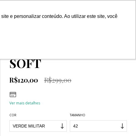
0
e e personalizar conteúdo. Ao utilizar este site, você
Início
>
OUTLET
>
BERMUDAS
>
BERMUDA LINEN SOFT
BERMUDA LINEN
SOFT
R$120,00
R$299,00
Ver mais detalhes
COR
TAMANHO